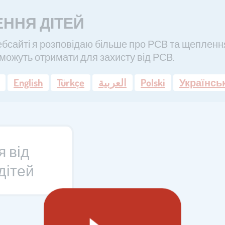
ННЯ ДІТЕЙ
бсайті я розповідаю більше про РСВ та щеплення
можуть отримати для захисту від РСВ.
English
Türkçe
العربية
Polski
Українсь
 від
дітей