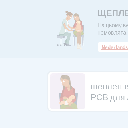
ЩЕПЛЕ
На цьому ве
немовлята 
Nederlands
щеплення
РСВ для 